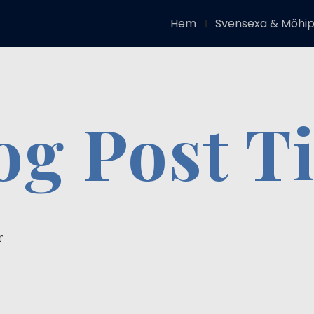
Hem
Svensexa & Möhi
og Post Ti
r