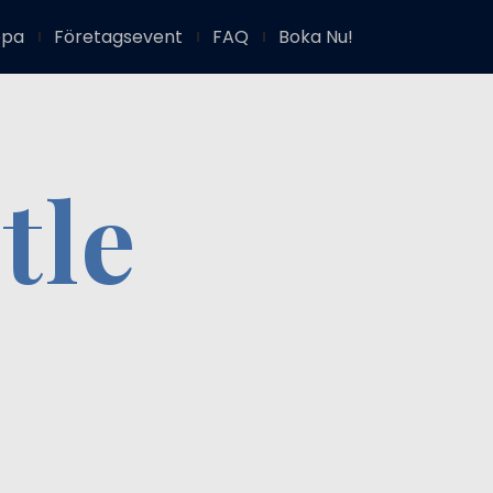
ppa
Företagsevent
FAQ
Boka Nu!
tle